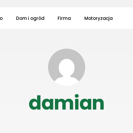
wo
Dom i ogród
Firma
Motoryzacja
damian