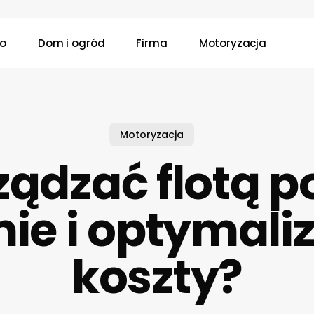
wo
Dom i ogród
Firma
Motoryzacja
Motoryzacja
ządzać flotą 
mie i optymal
koszty?