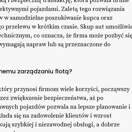
ką i bezpieczną transakcję, która pozwala firmie
ektywnymi pojazdami. Zaletą tego rozwiązania
ów w samodzielne poszukiwanie kupca oraz
o przelewu w krótkim czasie. Skup aut umożliwi
echnicznym, co oznacza, że firma może pozbyć si
e wymagają napraw lub są przeznaczone do
ywnemu zarządzaniu flotą?
 który przynosi firmom wiele korzyści, począwszy
zez zwiększenie bezpieczeństwa, aż po
awnych pojazdów pozwala na lepsze planowanie i
łada się na zadowolenie klientów i wzrost
kują szybkiej i niezawodnej obsługi, a dobrze