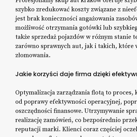
Profesjonalny
skup aut kraków
oferuje szyb
szybko zredukować koszty związane z nieef
jest brak konieczności angażowania zasob
możliwość otrzymania gotówki lub szybkieg
także sprzedaż pojazdów w różnym stanie t
zarówno sprawnych aut, jak i takich, któr
złomowania.
Jakie korzyści daje firma dzięki efekt
Optymalizacja zarządzania flotą to proces,
od poprawy efektywności operacyjnej, popr
oszczędności finansowe. Utrzymywanie spr
realizację zamówień, co bezpośrednio przek
reputacji marki. Klienci coraz częściej ocze