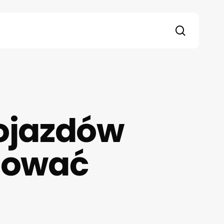
search
pojazdów
izować