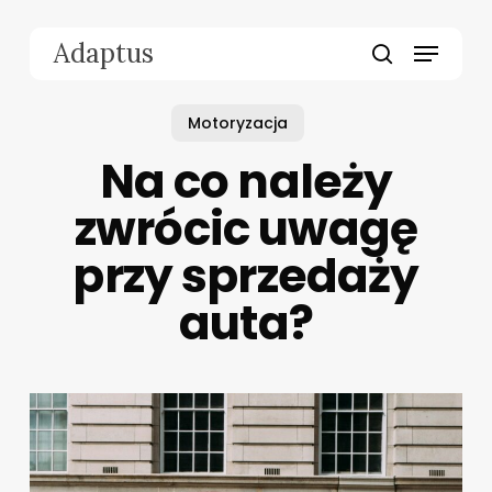
Skip
to
Menu
Adaptus
main
search
content
Motoryzacja
Na co należy
zwrócic uwagę
przy sprzedaży
auta?